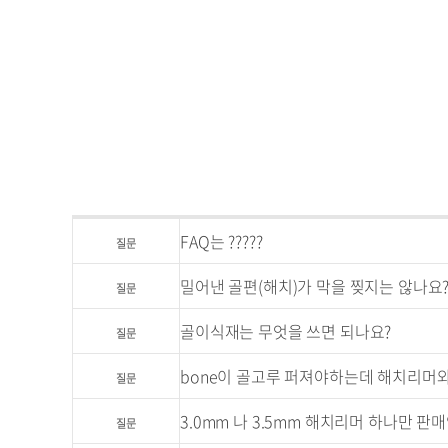
FAQ는 ?????
질문
밀어낸 골편(해치)가 막을 찢지는 않나요
질문
골이식재는 무엇을 쓰면 되나요?
질문
bone이 골고루 퍼져야하는데 해치리머와 
질문
3.0mm 나 3.5mm 해치리머 하나만 판
질문